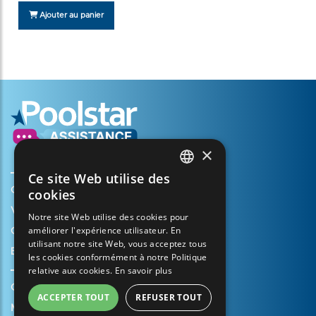
Ajouter au panier
×
Ce site Web utilise des
FRENCH
Créer mon compte
cookies
ENGLISH
Votre panier
Notre site Web utilise des cookies pour
améliorer l'expérience utilisateur. En
SPANISH
Ouvrir un dossier d’assistance
utilisant notre site Web, vous acceptez tous
Enregistrer ma garantie
ITALIAN
les cookies conformément à notre Politique
relative aux cookies.
En savoir plus
PORTUGUESE
Conditions générales de vente
ACCEPTER TOUT
REFUSER TOUT
GERMAN
Mentions légales