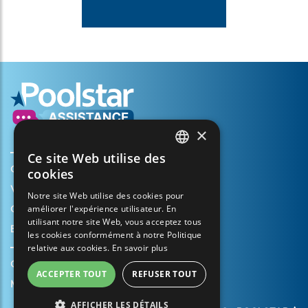
×
Ce site Web utilise des
FRENCH
Créer mon compte
cookies
ENGLISH
Votre panier
Notre site Web utilise des cookies pour
améliorer l'expérience utilisateur. En
SPANISH
Ouvrir un dossier d’assistance
utilisant notre site Web, vous acceptez tous
Enregistrer ma garantie
ITALIAN
les cookies conformément à notre Politique
relative aux cookies.
En savoir plus
PORTUGUESE
Conditions générales de vente
ACCEPTER TOUT
REFUSER TOUT
GERMAN
Mentions légales
AFFICHER LES DÉTAILS