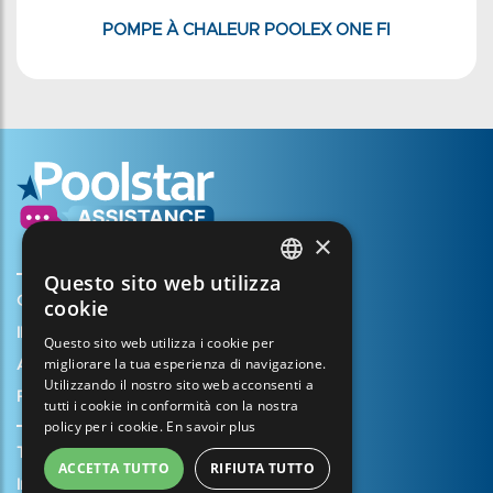
POMPE À CHALEUR POOLEX ONE FI
×
Questo sito web utilizza
FRENCH
Creare il mio account
cookie
ENGLISH
Il vostro cestino
Questo sito web utilizza i cookie per
migliorare la tua esperienza di navigazione.
SPANISH
Aprire un caso di assistenza
Utilizzando il nostro sito web acconsenti a
Registrazione della garanzia
ITALIAN
tutti i cookie in conformità con la nostra
policy per i cookie.
En savoir plus
PORTUGUESE
Termini e condizioni di vendita
ACCETTA TUTTO
RIFIUTA TUTTO
GERMAN
Informazioni legali