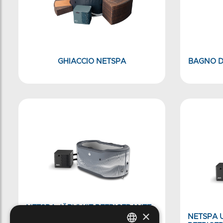
GHIACCIO NETSPA
BAGNO DI
NETSPA JÄRVI KIT REFRIGERANTE
×
PER VASCA DI GHIACCIO INCLUSO
NETSPA U