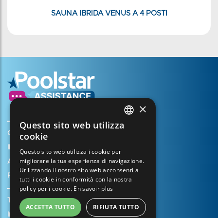
SAUNA IBRIDA VENUS A 4 POSTI
×
Questo sito web utilizza
FRENCH
Creare il mio account
cookie
ENGLISH
Il vostro cestino
Questo sito web utilizza i cookie per
migliorare la tua esperienza di navigazione.
SPANISH
Aprire un caso di assistenza
Utilizzando il nostro sito web acconsenti a
Registrazione della garanzia
ITALIAN
tutti i cookie in conformità con la nostra
policy per i cookie.
En savoir plus
PORTUGUESE
Termini e condizioni di vendita
ACCETTA TUTTO
RIFIUTA TUTTO
GERMAN
Informazioni legali