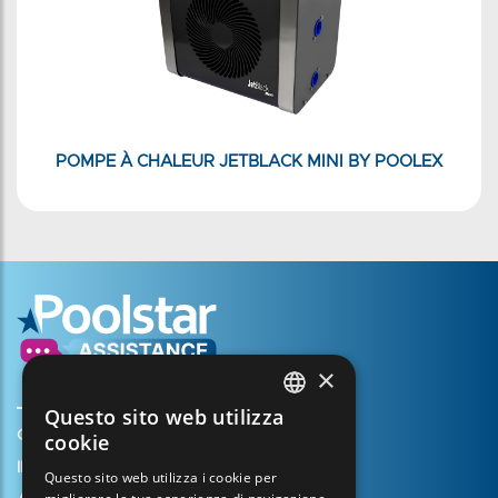
POMPE À CHALEUR JETBLACK MINI BY POOLEX
×
Questo sito web utilizza
FRENCH
Creare il mio account
cookie
ENGLISH
Il vostro cestino
Questo sito web utilizza i cookie per