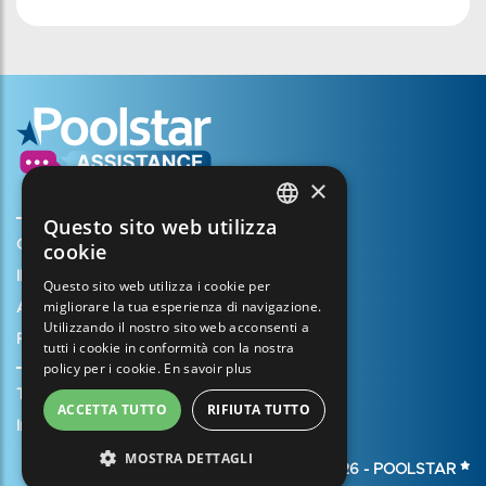
×
Questo sito web utilizza
FRENCH
Creare il mio account
cookie
ENGLISH
Il vostro cestino
Questo sito web utilizza i cookie per
migliorare la tua esperienza di navigazione.
SPANISH
Aprire un caso di assistenza
Utilizzando il nostro sito web acconsenti a
Registrazione della garanzia
ITALIAN
tutti i cookie in conformità con la nostra
policy per i cookie.
En savoir plus
PORTUGUESE
Termini e condizioni di vendita
ACCETTA TUTTO
RIFIUTA TUTTO
GERMAN
Informazioni legali
MOSTRA DETTAGLI
© 2026 -
POOLSTAR