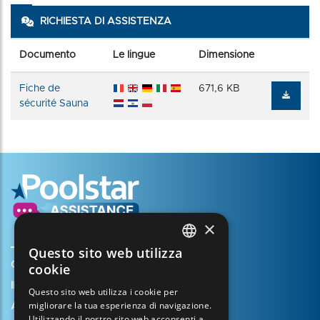
RICHIESTA DI ASSISTENZA
Documento
Le lingue
Dimensione
Fiche de
671,6 KB
sécurité Sauna
×
Questo sito web utilizza
FRENCH
Creare il mio account
cookie
ENGLISH
Il vostro cestino
Questo sito web utilizza i cookie per
migliorare la tua esperienza di navigazione.
SPANISH
Aprire un caso di assistenza
Utilizzando il nostro sito web acconsenti a