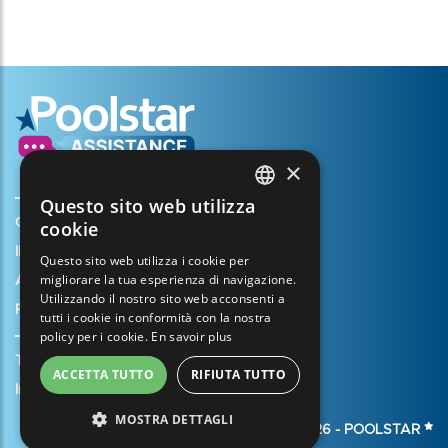
×
Questo sito web utilizza
FRENCH
Creare il mio account
cookie
ENGLISH
Il vostro cestino
Questo sito web utilizza i cookie per
migliorare la tua esperienza di navigazione.
SPANISH
Aprire un caso di assistenza
Utilizzando il nostro sito web acconsenti a
Registrazione della garanzia
ITALIAN
tutti i cookie in conformità con la nostra
policy per i cookie.
En savoir plus
PORTUGUESE
Termini e condizioni di vendita
ACCETTA TUTTO
RIFIUTA TUTTO
GERMAN
Informazioni legali
MOSTRA DETTAGLI
© 2026 -
POOLSTAR