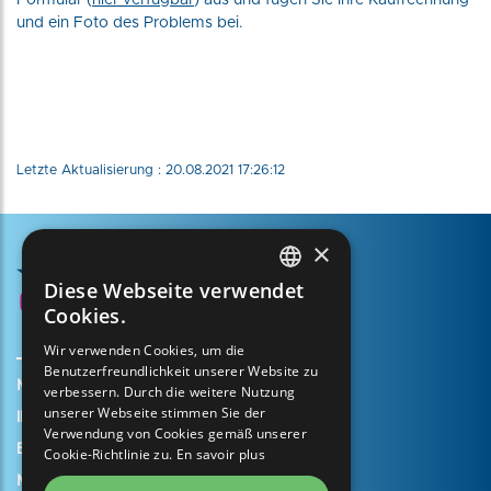
Formular (
hier verfügbar
) aus und fügen Sie Ihre Kaufrechnung
und ein Foto des Problems bei.
Letzte Aktualisierung : 20.08.2021 17:26:12
×
Diese Webseite verwendet
FRENCH
Cookies.
ENGLISH
Wir verwenden Cookies, um die
Benutzerfreundlichkeit unserer Website zu
SPANISH
Mein Konto erstellen
verbessern. Durch die weitere Nutzung
ITALIAN
unserer Webseite stimmen Sie der
Ihr Warenkorb
Verwendung von Cookies gemäß unserer
PORTUGUESE
Einen Supportfall eröffnen
Cookie-Richtlinie zu.
En savoir plus
Meine Garantie registrieren
GERMAN