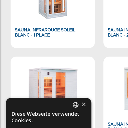
SAUNA INFRAROUGE SOLEIL
SAUNA I
BLANC - 1 PLACE
BLANC - 
×
Diese Webseite verwendet
FRENCH
Cookies.
SAUNA INFRAROUGE SOLEIL
SAUNA I
ENGLISH