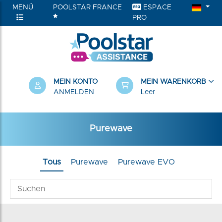
MENÜ
POOLSTAR FRANCE
ESPACE
PRO
RIEN
MEIN KONTO
MEIN WARENKORB
ANMELDEN
Leer
Purewave
Tous
Purewave
Purewave EVO