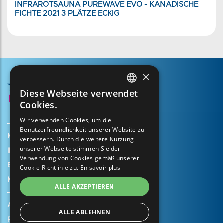
INFRAROTSAUNA PUREWAVE EVO - KANADISCHE
FICHTE 2021 3 PLÄTZE ECKIG
×
Diese Webseite verwendet
FRENCH
Cookies.
ENGLISH
Wir verwenden Cookies, um die
Benutzerfreundlichkeit unserer Website zu
SPANISH
Mein Konto erstellen
verbessern. Durch die weitere Nutzung
ITALIAN
unserer Webseite stimmen Sie der
Ihr Warenkorb
Verwendung von Cookies gemäß unserer
PORTUGUESE
Einen Supportfall eröffnen
Cookie-Richtlinie zu.
En savoir plus
Meine Garantie registrieren
GERMAN
ALLE AKZEPTIEREN
Allgemeine Geschäftsbedingungen
ALLE ABLEHNEN
Rechtliche Hinweise