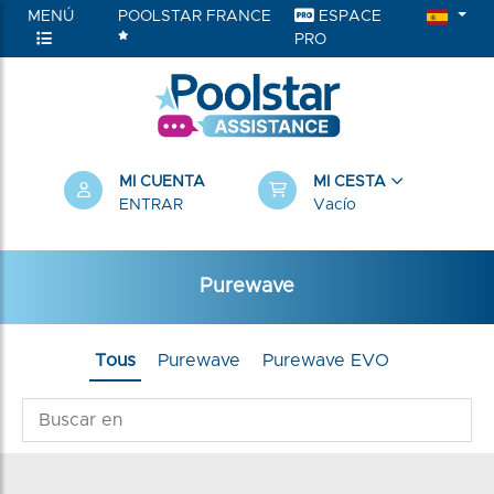
MENÚ
POOLSTAR FRANCE
ESPACE
PRO
MI CUENTA
MI CESTA
ENTRAR
Vacío
Purewave
Tous
Purewave
Purewave EVO