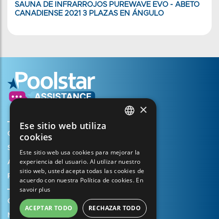
SAUNA DE INFRARROJOS PUREWAVE EVO - ABETO
CANADIENSE 2021 3 PLAZAS EN ÁNGULO
×
Ese sitio web utiliza
FRENCH
Crear mi cuenta
cookies
ENGLISH
Su cesta
Este sitio web usa cookies para mejorar la
experiencia del usuario. Al utilizar nuestro
SPANISH
Abrir un caso de soporte
sitio web, usted acepta todas las cookies de
Registrar mi garantía
ITALIAN
acuerdo con nuestra Política de cookies.
En
savoir plus
PORTUGUESE
Condiciones generales de venta
ACEPTAR TODO
RECHAZAR TODO
GERMAN
Notas legales