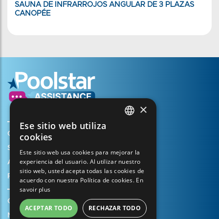
SAUNA DE INFRARROJOS ANGULAR DE 3 PLAZAS
CANOPÉE
×
Ese sitio web utiliza
FRENCH
Crear mi cuenta
cookies
ENGLISH
Su cesta
Este sitio web usa cookies para mejorar la
experiencia del usuario. Al utilizar nuestro
SPANISH
Abrir un caso de soporte
sitio web, usted acepta todas las cookies de
Registrar mi garantía
ITALIAN
acuerdo con nuestra Política de cookies.
En
savoir plus
PORTUGUESE
Condiciones generales de venta
ACEPTAR TODO
RECHAZAR TODO
GERMAN
Notas legales