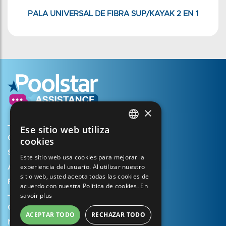
PALA UNIVERSAL DE FIBRA SUP/KAYAK 2 EN 1
×
Ese sitio web utiliza
FRENCH
Crear mi cuenta
cookies
ENGLISH
Su cesta
Este sitio web usa cookies para mejorar la
experiencia del usuario. Al utilizar nuestro
SPANISH
Abrir un caso de soporte
sitio web, usted acepta todas las cookies de
Registrar mi garantía
ITALIAN
acuerdo con nuestra Política de cookies.
En
savoir plus
PORTUGUESE
Condiciones generales de venta
ACEPTAR TODO
RECHAZAR TODO
GERMAN
Notas legales