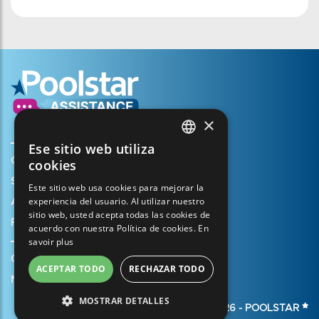
×
Ese sitio web utiliza
FRENCH
Crear mi cuenta
cookies
ENGLISH
Su cesta
Este sitio web usa cookies para mejorar la
experiencia del usuario. Al utilizar nuestro
SPANISH
Abrir un caso de soporte
sitio web, usted acepta todas las cookies de
Registrar mi garantía
ITALIAN
acuerdo con nuestra Política de cookies.
En
savoir plus
PORTUGUESE
Condiciones generales de venta
ACEPTAR TODO
RECHAZAR TODO
GERMAN
Notas legales
MOSTRAR DETALLES
© 2026 -
POOLSTAR