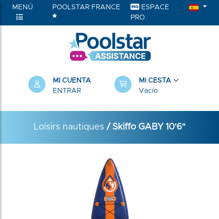
MENÚ
POOLSTAR FRANCE
ESPACE
PRO
MI CUENTA
MI CESTA
ENTRAR
Vacío
Loisirs nautiques
/ Skiffo GABY 10'6"