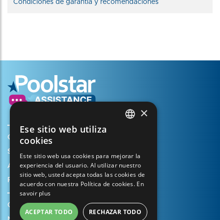
Condiciones de garantía y recomendaciones
×
Ese sitio web utiliza
FRENCH
Crear mi cuenta
cookies
ENGLISH
Su cesta
Este sitio web usa cookies para mejorar la
experiencia del usuario. Al utilizar nuestro
SPANISH
Abrir un caso de soporte
sitio web, usted acepta todas las cookies de
Registrar mi garantía
ITALIAN
acuerdo con nuestra Política de cookies.
En
savoir plus
PORTUGUESE
Condiciones generales de venta
ACEPTAR TODO
RECHAZAR TODO
GERMAN
Notas legales