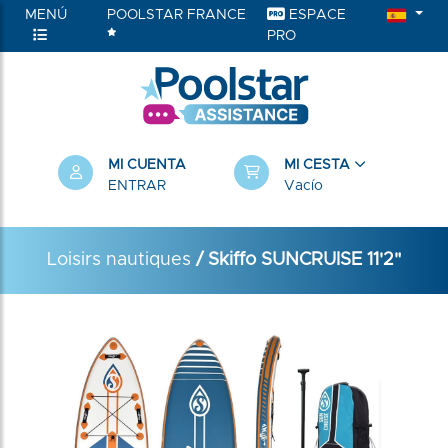
MENÚ
POOLSTAR FRANCE
ESPACE
PRO
MI CUENTA
MI CESTA
ENTRAR
Vacío
Loisirs nautiques
/ Skiffo SUNCRUISE 11'2"