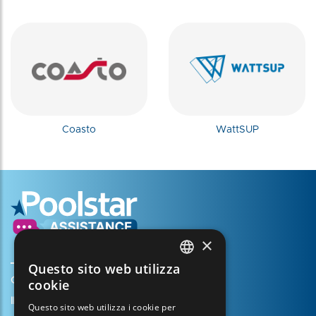
Coasto
WattSUP
×
Questo sito web utilizza
FRENCH
Creare il mio account
cookie
ENGLISH
Il vostro cestino
Questo sito web utilizza i cookie per