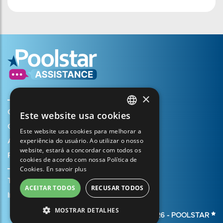
×
Criar a minha conta
Este website usa cookies
FRENCH
O seu cesto
Este website usa cookies para melhorar a
ENGLISH
experiência do usuário. Ao utilizar o nosso
Abrir um caso de assistência
website, estará a concordar com todos os
SPANISH
Registar a minha garantia
cookies de acordo com nossa Política de
Cookies.
En savoir plus
ITALIAN
Termos e condições de venda
PORTUGUESE
ACEITAR TODOS
RECUSAR TODOS
Informação jurídica
GERMAN
MOSTRAR DETALHES
© 2026 -
POOLSTAR