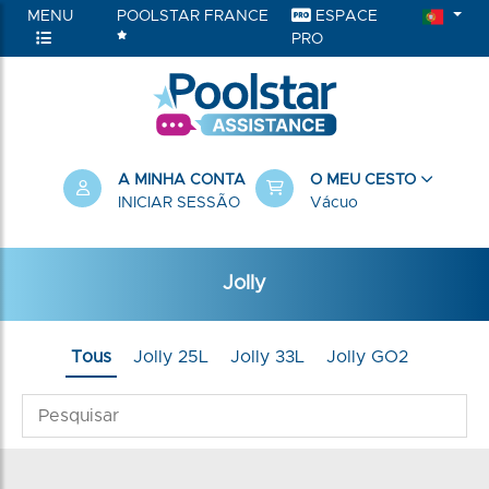
MENU
POOLSTAR FRANCE
ESPACE
PRO
A MINHA CONTA
O MEU CESTO
INICIAR SESSÃO
Vácuo
Jolly
Tous
Jolly 25L
Jolly 33L
Jolly GO2