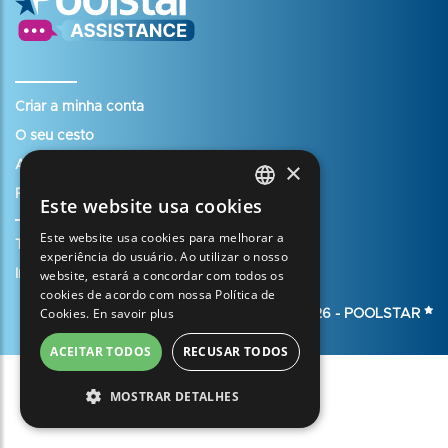
Criar a minha conta
O seu cesto
×
Abrir um caso de assistência
Registar a minha garantia
Este website usa cookies
FRENCH
Este website usa cookies para melhorar a
Termos e condições de venda
ENGLISH
experiência do usuário. Ao utilizar o nosso
Informação jurídica
website, estará a concordar com todos os
SPANISH
cookies de acordo com nossa Política de
Cookies.
En savoir plus
ITALIAN
© 2026 -
POOLSTAR
PORTUGUESE
ACEITAR TODOS
RECUSAR TODOS
GERMAN
MOSTRAR DETALHES