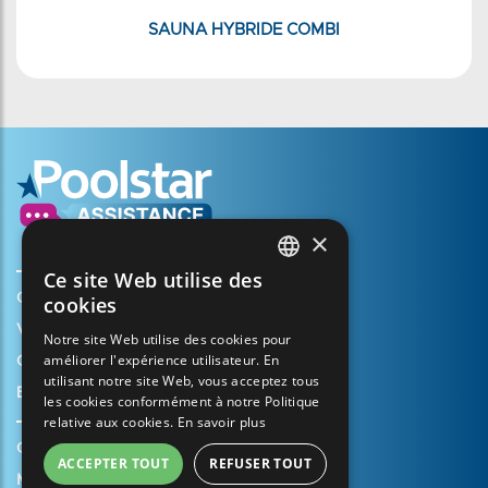
SAUNA HYBRIDE COMBI
×
Ce site Web utilise des
FRENCH
Créer mon compte
cookies
ENGLISH
Votre panier
Notre site Web utilise des cookies pour
améliorer l'expérience utilisateur. En
SPANISH
Ouvrir un dossier d’assistance
utilisant notre site Web, vous acceptez tous
Enregistrer ma garantie
ITALIAN
les cookies conformément à notre Politique
relative aux cookies.
En savoir plus
PORTUGUESE
Conditions générales de vente
ACCEPTER TOUT
REFUSER TOUT
GERMAN
Mentions légales