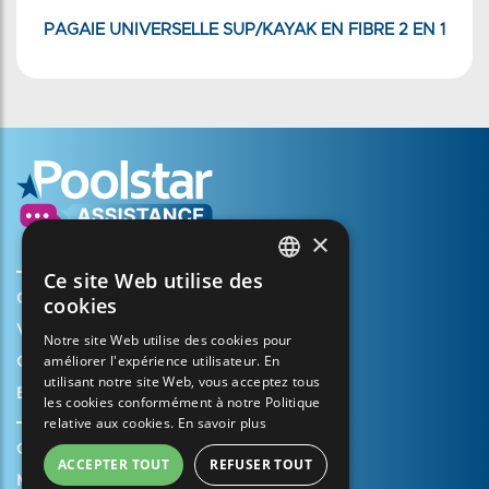
PAGAIE UNIVERSELLE SUP/KAYAK EN FIBRE 2 EN 1
×
Ce site Web utilise des
FRENCH
Créer mon compte
cookies
ENGLISH
Votre panier
Notre site Web utilise des cookies pour
améliorer l'expérience utilisateur. En
SPANISH
Ouvrir un dossier d’assistance
utilisant notre site Web, vous acceptez tous
Enregistrer ma garantie
ITALIAN
les cookies conformément à notre Politique
relative aux cookies.
En savoir plus
PORTUGUESE
Conditions générales de vente
ACCEPTER TOUT
REFUSER TOUT
GERMAN
Mentions légales