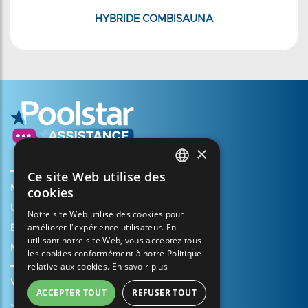
HYBRIDE COMBISAUNA
×
Ce site Web utilise des
FRENCH
Mijn account aanmaken
cookies
ENGLISH
Uw mandje
Notre site Web utilise des cookies pour
améliorer l'expérience utilisateur. En
SPANISH
Een ondersteuningszaak openen
utilisant notre site Web, vous acceptez tous
Mijn garantie registreren
ITALIAN
les cookies conformément à notre Politique
relative aux cookies.
En savoir plus
PORTUGUESE
Verkoopvoorwaarden
ACCEPTER TOUT
REFUSER TOUT
GERMAN
Juridische informatie