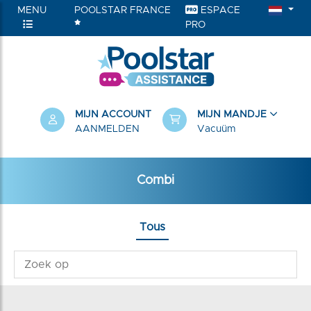
MENU
POOLSTAR FRANCE
ESPACE
PRO
RIEËN
MIJN ACCOUNT
MIJN MANDJE
AANMELDEN
Vacuüm
Combi
Tous