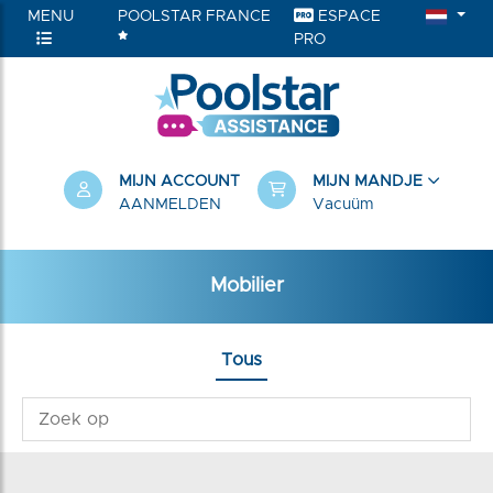
MENU
POOLSTAR FRANCE
ESPACE
PRO
RIEËN
MIJN ACCOUNT
MIJN MANDJE
AANMELDEN
Vacuüm
Mobilier
Tous