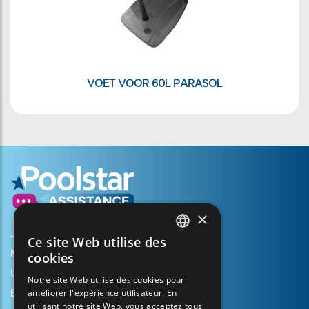
VOET VOOR 60L PARASOL
×
Ce site Web utilise des
FRENCH
Mijn account aanmaken
cookies
ENGLISH
Uw mandje
Notre site Web utilise des cookies pour
améliorer l'expérience utilisateur. En
SPANISH
Een ondersteuningszaak openen
utilisant notre site Web, vous acceptez tous