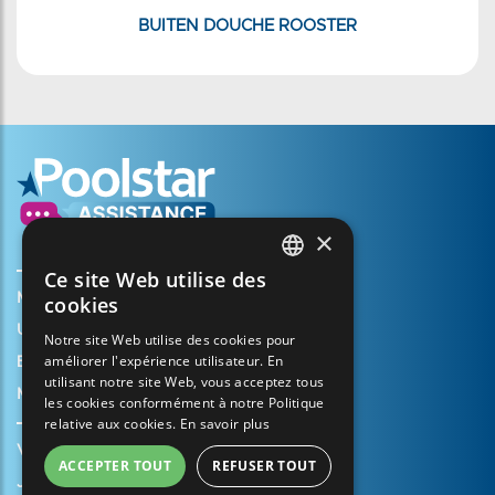
BUITEN DOUCHE ROOSTER
×
Ce site Web utilise des
FRENCH
Mijn account aanmaken
cookies
ENGLISH
Uw mandje
Notre site Web utilise des cookies pour
améliorer l'expérience utilisateur. En
SPANISH
Een ondersteuningszaak openen
utilisant notre site Web, vous acceptez tous
Mijn garantie registreren
ITALIAN
les cookies conformément à notre Politique
relative aux cookies.
En savoir plus
PORTUGUESE
Verkoopvoorwaarden
ACCEPTER TOUT
REFUSER TOUT
GERMAN
Juridische informatie