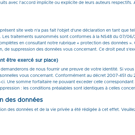
s avec l’accord implicite ou explicite de leurs auteurs respectifs. A 
ent site web n'a pas fait l'objet d'une déclaration en tant que tel
CNIL. Les traitements susnommés sont conformes à la NS48 du 07/06
 complètes en consultant notre rubrique « protection des données ».
on, de suppression des données vous concernant. Ce droit peut s'exe
nt être exercé sur place)
emanderons de nous fournir une preuve de votre identité. Si vous 
ersonnelles vous concernant. Conformément au décret 2007-451 du 2
ci. Une somme forfaitaire ne pouvant exceder celle correspondant 
pression : les conditions préalables sont identiques à celles concer
ion des données
 des données et de la vie privée a été rédigée à cet effet. Veuillez c