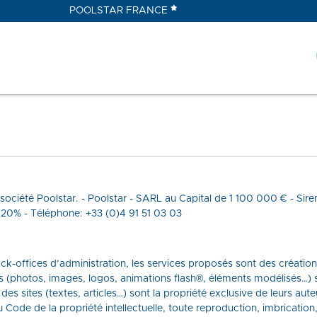
POOLSTAR FRANCE
la société Poolstar. - Poolstar - SARL au Capital de 1 100 000 € -
0% - Téléphone: +33 (0)4 91 51 03 03
back-offices d’administration, les services proposés sont des création
tes (photos, images, logos, animations flash®, éléments modélisés…) 
des sites (textes, articles…) sont la propriété exclusive de leurs aut
 Code de la propriété intellectuelle, toute reproduction, imbrication