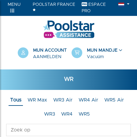
MENU
POOLSTAR FRANCE
ESPACE
PRO
RIEËN
MIJN ACCOUNT
MIJN MANDJE
AANMELDEN
Vacuüm
WR
Tous
WR Max
WR3 Air
WR4 Air
WR5 Air
WR3
WR4
WR5