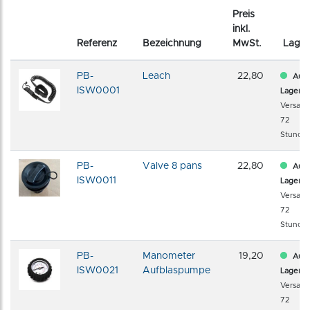
Preis
inkl.
Referenz
Bezeichnung
MwSt.
Lager
PB-
Leach
22,80
Auf
ISW0001
Lager
Versand
72
Stunde
PB-
Valve 8 pans
22,80
Auf
ISW0011
Lager
Versand
72
Stunde
PB-
Manometer
19,20
Auf
ISW0021
Aufblaspumpe
Lager
Versand
72