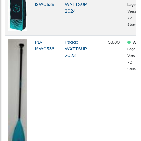
ISW0539
WATTSUP
Lager
2024
Versand
72
Stunde
PB-
Paddel
58,80
Auf
ISW0538
WATTSUP
Lager
2023
Versand
72
Stunde