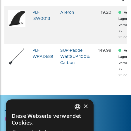
PB-
Aileron
19,20
Auf
ISW0013
Lager
Versand
72
Stunde
PB-
SUP-Paddel
149,99
Auf
WPAD589
WattSUP 100%
Lager
Carbon
Versand
72
Stunde
×
Diese Webseite verwendet
FRENCH
Cookies.
ENGLISH