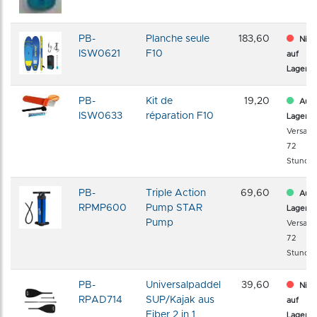
PB-
Planche seule
183,60
Nich
ISW0621
F10
auf
Lager
PB-
Kit de
19,20
Auf
ISW0633
réparation F10
Lager
Versand
72
Stunde
PB-
Triple Action
69,60
Auf
RPMP600
Pump STAR
Lager
Pump
Versand
72
Stunde
PB-
Universalpaddel
39,60
Nich
RPAD714
SUP/Kajak aus
auf
Fiber 2 in 1
Lager