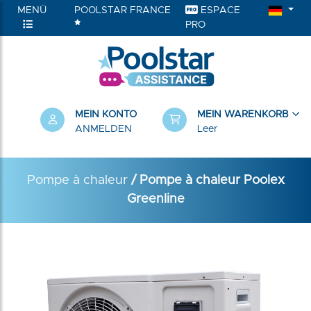
MENÜ
POOLSTAR FRANCE
ESPACE
PRO
RIEN
MEIN KONTO
MEIN WARENKORB
ANMELDEN
Leer
Pompe à chaleur
/ Pompe à chaleur Poolex
Greenline