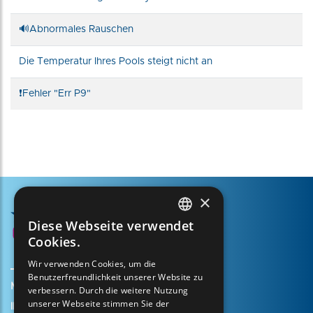
🔊Abnormales Rauschen
Die Temperatur Ihres Pools steigt nicht an
❗Fehler "Err P9"
×
Diese Webseite verwendet
FRENCH
Cookies.
ENGLISH
Wir verwenden Cookies, um die
Benutzerfreundlichkeit unserer Website zu
SPANISH
Mein Konto erstellen
verbessern. Durch die weitere Nutzung
ITALIAN
unserer Webseite stimmen Sie der
Ihr Warenkorb