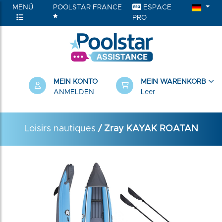
MENÜ
POOLSTAR FRANCE
ESPACE
PRO
RIEN
MEIN KONTO
MEIN WARENKORB
ANMELDEN
Leer
Loisirs nautiques
/ Zray KAYAK ROATAN