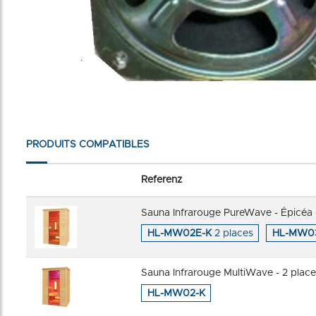
PRODUITS COMPATIBLES
Referenz
Sauna Infrarouge PureWave - Épicéa
HL-MW02E-K
2 places
HL-MW0
Sauna Infrarouge MultiWave - 2 plac
HL-MW02-K