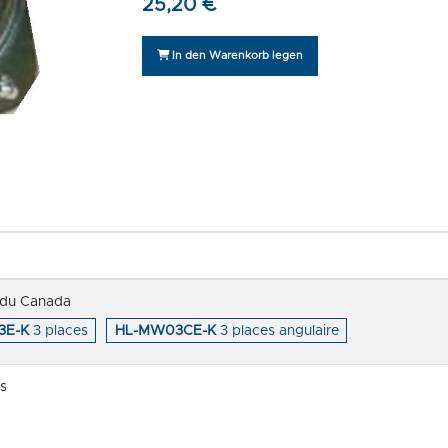
25,20 €
In den Warenkorb legen
 du Canada
3E-K
3 places
HL-MW03CE-K
3 places angulaire
es