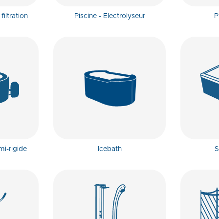
iltration
Piscine - Electrolyseur
P
mi-rigide
Icebath
S