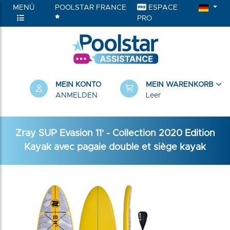
MENÜ
POOLSTAR FRANCE
ESPACE
PRO
RIEN
MEIN KONTO
MEIN WARENKORB
ANMELDEN
Leer
Zray SUP Evasion 11' - Collection 2020 Edition
Kayak avec pagaie double et siège kayak