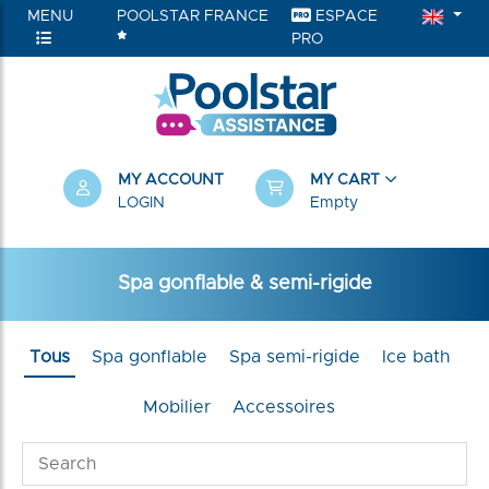
MENU
POOLSTAR FRANCE
ESPACE
PRO
MY ACCOUNT
MY CART
LOGIN
Empty
Spa gonflable & semi-rigide
Tous
Spa gonflable
Spa semi-rigide
Ice bath
Mobilier
Accessoires