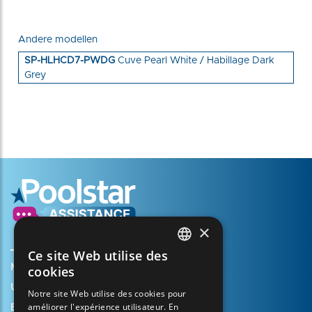
Andere modellen
SP-HLHCD7-PWDG
Cuve Pearl White / Habillage Dark
Grey
×
Ce site Web utilise des
FRENCH
Mijn account aanmaken
cookies
ENGLISH
Uw mandje
Notre site Web utilise des cookies pour
améliorer l'expérience utilisateur. En
SPANISH
Een ondersteuningszaak openen