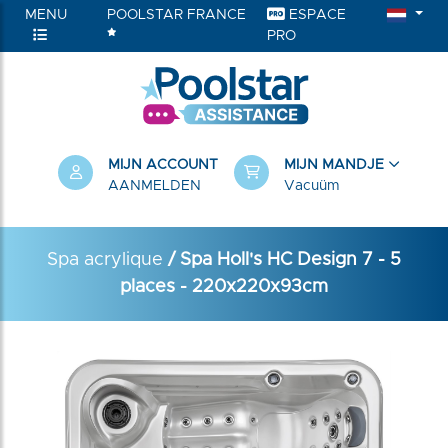
MENU
POOLSTAR FRANCE
ESPACE
PRO
RIEËN
MIJN ACCOUNT
MIJN MANDJE
AANMELDEN
Vacuüm
Spa acrylique
/ Spa Holl's HC Design 7 - 5
places - 220x220x93cm