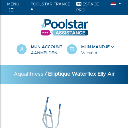
MENU
POOLSTAR FRANCE
ESPACE
PRO
RIEËN
MIJN ACCOUNT
MIJN MANDJE
AANMELDEN
Vacuüm
Aquafitness
/ Elliptique Waterflex Elly Air