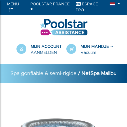
MENU
POOLSTAR FRANCE
ESPACE
PRO
RIEËN
MIJN ACCOUNT
MIJN MANDJE
AANMELDEN
Vacuüm
Spa gonflable & semi-rigide
/ NetSpa Malibu