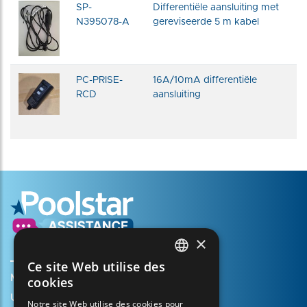
SP-
Differentiële aansluiting met
N395078-A
gereviseerde 5 m kabel
PC-PRISE-
16A/10mA differentiële
RCD
aansluiting
×
Ce site Web utilise des
FRENCH
Mijn account aanmaken
cookies
ENGLISH
Uw mandje
Notre site Web utilise des cookies pour