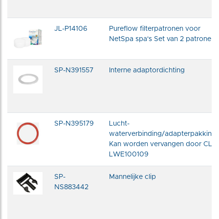
JL-P14106
Pureflow filterpatronen voor
NetSpa spa's Set van 2 patronen
SP-N391557
Interne adaptordichting
SP-N395179
Lucht-
waterverbinding/adapterpakking
Kan worden vervangen door CL-
LWE100109
SP-
Mannelijke clip
NS883442