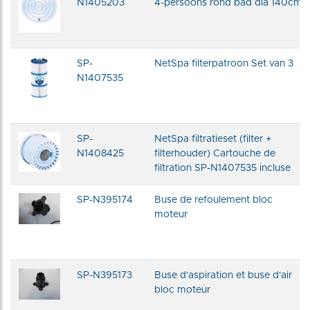
N1405203
4-persoons rond bad dia 140cm
SP-
NetSpa filterpatroon Set van 3
N1407535
SP-
NetSpa filtratieset (filter +
N1408425
filterhouder) Cartouche de
filtration SP-N1407535 incluse
SP-N395174
Buse de refoulement bloc
moteur
SP-N395173
Buse d'aspiration et buse d'air
bloc moteur