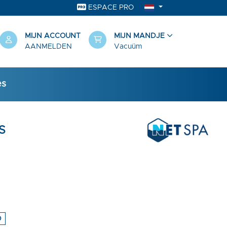
ESPACE PRO
MIJN ACCOUNT
MIJN MANDJE
AANMELDEN
Vacuüm
es
S
D