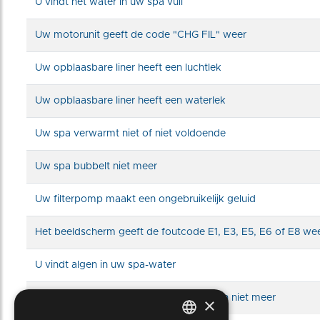
U vindt het water in uw spa vuil
Uw motorunit geeft de code "CHG FIL" weer
Uw opblaasbare liner heeft een luchtlek
Uw opblaasbare liner heeft een waterlek
Uw spa verwarmt niet of niet voldoende
Uw spa bubbelt niet meer
Uw filterpomp maakt een ongebruikelijk geluid
Het beeldscherm geeft de foutcode E1, E3, E5, E6 of E8 we
U vindt algen in uw spa-water
De knoppen op uw beeldscherm werken niet meer
×