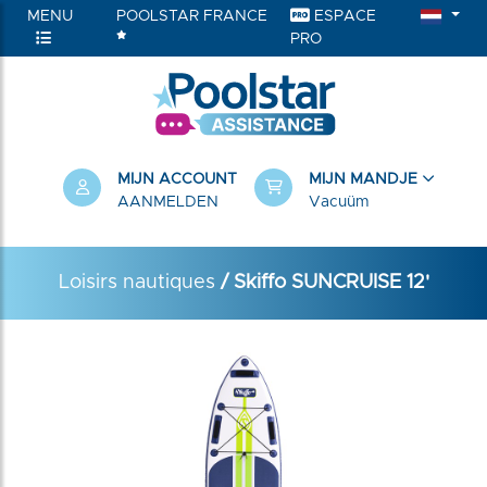
MENU
POOLSTAR FRANCE
ESPACE
PRO
RIEËN
MIJN ACCOUNT
MIJN MANDJE
AANMELDEN
Vacuüm
Loisirs nautiques
/ Skiffo SUNCRUISE 12'