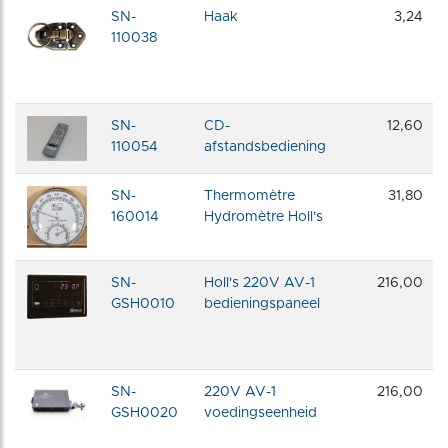
SN-
Haak
3,24
110038
SN-
CD-
12,60
110054
afstandsbediening
SN-
Thermomètre
31,80
160014
Hydromètre Holl's
SN-
Holl's 220V AV-1
216,00
GSH0010
bedieningspaneel
SN-
220V AV-1
216,00
GSH0020
voedingseenheid