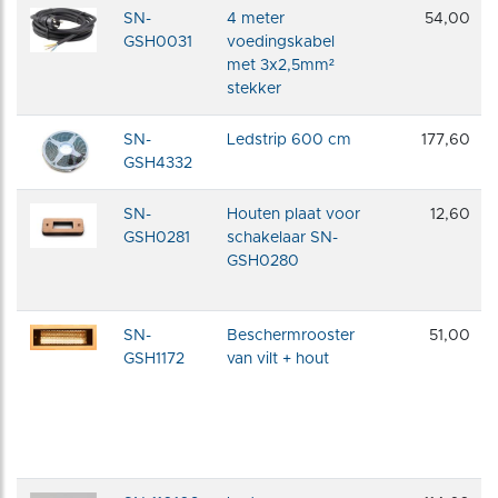
SN-
4 meter
54,00
GSH0031
voedingskabel
met 3x2,5mm²
stekker
SN-
Ledstrip 600 cm
177,60
GSH4332
SN-
Houten plaat voor
12,60
GSH0281
schakelaar SN-
GSH0280
SN-
Beschermrooster
51,00
GSH1172
van vilt + hout