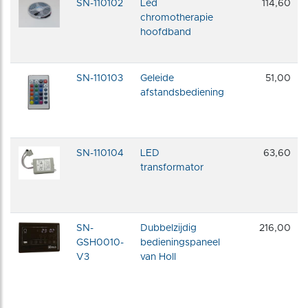
SN-110102
Led
114,60
chromotherapie
hoofdband
SN-110103
Geleide
51,00
afstandsbediening
SN-110104
LED
63,60
transformator
SN-
Dubbelzijdig
216,00
GSH0010-
bedieningspaneel
V3
van Holl