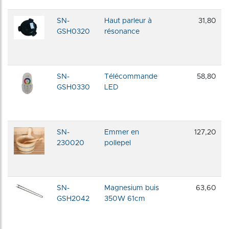
SN-
Haut parleur à
31,80
GSH0320
résonance
SN-
Télécommande
58,80
GSH0330
LED
SN-
Emmer en
127,20
230020
pollepel
SN-
Magnesium buis
63,60
GSH2042
350W 61cm