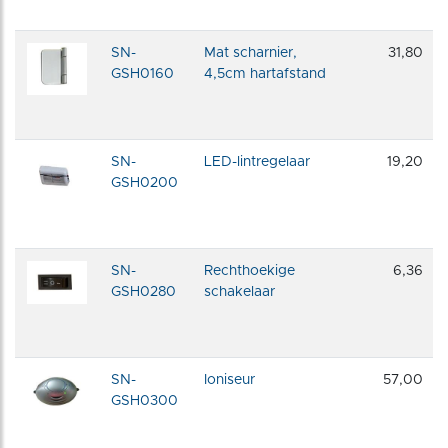
SN-
Mat scharnier,
31,80
GSH0160
4,5cm hartafstand
SN-
LED-lintregelaar
19,20
GSH0200
SN-
Rechthoekige
6,36
GSH0280
schakelaar
SN-
Ioniseur
57,00
GSH0300