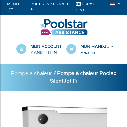
MENU
POOLSTAR FRANCE
ESPACE
PRO
RIEËN
MIJN ACCOUNT
MIJN MANDJE
AANMELDEN
Vacuüm
Pompe à chaleur
/ Pompe à chaleur Poolex
SilentJet Fi