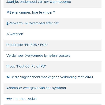
Jaarlijks onderhoud van uw warmtepomp
🔎Serienummer, hoe te vinden?
🌡️Verwarm uw zwembad effectief
💧waterlek
❗Foutcode "Err E05 / E06"
Verdamper (vervormde lamellen rooster)
❗Fout "Fout 03, PL of PD"
📶 Bedieningseenheid maakt geen verbinding met Wi-Fi.
Anomalie: weergave van een symbool
🔊Abnormaal geluid