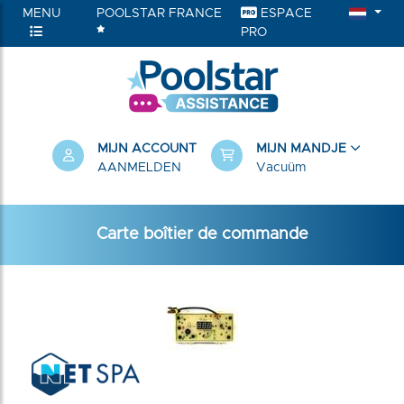
MENU
POOLSTAR FRANCE
ESPACE
PRO
RIEËN
MIJN ACCOUNT
MIJN MANDJE
AANMELDEN
Vacuüm
Carte boîtier de commande