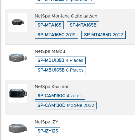
NetSpa Montana 6 zitplaatsen
SP-MTA165
SP-MTA165B
SP-MTA165C
2019
SP-MTA165D
2022
NetSpa Malibu
SP-MBU135B
4 Places
SP-MBU165B
6 Places
NetSpa Kaaiman
SP-CAM130C
4 zetels
SP-CAM130D
Modèle 2022
NetSpa IZY
SP-IZY125