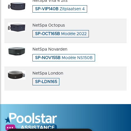
NetSpa Vita 4 zits
SP-VIP140B
Zitplaatsen 4
NetSpa Octopus
SP-OCT165B
Modèle 2022
NetSpa Novarden
SP-NOV155B
Modèle NS150B
NetSpa London
SP-LDN165