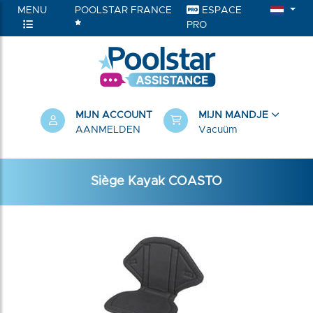
MENU
POOLSTAR FRANCE
ESPACE
PRO
RIEËN
MIJN ACCOUNT
MIJN MANDJE
AANMELDEN
Vacuüm
Siège Kayak COASTO