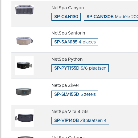
NetSpa Canyon
SP-CAN130
SP-CAN130B
Modèle 20
NetSpa Santorin
SP-SAN135
4 places
NetSpa Python
SP-PYT155D
5/6 plaatsen
NetSpa Zilver
SP-SLV155D
5 zetels
NetSpa Vita 4 zits
SP-VIP140B
Zitplaatsen 4
NetSpa Octopus