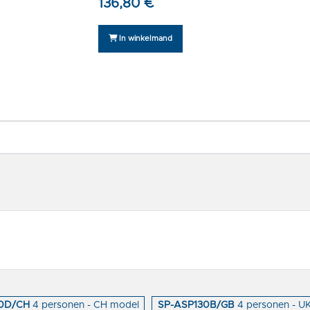
136,80 €
In winkelmand
0D/CH
4 personen - CH model
SP-ASP130B/GB
4 personen - U