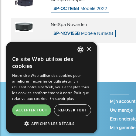
SP-OCT165B
Modèle 2022
NetSpa Novarden
SP-NOV155B
Modèle NS150B
×
NetSpa London
Ce site Web utilise des
SP-LDN165
FRENCH
cookies
ENGLISH
Notre site Web utilise des cookies pour
améliorer l'expérience utilisateur. En
SPANISH
utilisant notre site Web, vous acceptez tous
ITALIAN
les cookies conformément à notre Politique
relative aux cookies.
En savoir plus
PORTUGUESE
Mijn accoun
ACCEPTER TOUT
REFUSER TOUT
Uw mandje
GERMAN
Een onderst
AFFICHER LES DÉTAILS
Mijn garantie