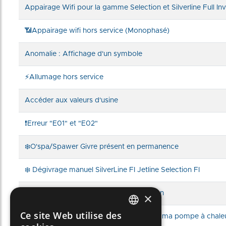
Appairage Wifi pour la gamme Selection et Silverline Full Inv
📶Appairage wifi hors service (Monophasé)
Anomalie : Affichage d'un symbole
⚡Allumage hors service
Accéder aux valeurs d'usine
❗Erreur "E01" et "E02"
❄️O'spa/Spawer Givre présent en permanence
❄️ Dégivrage manuel SilverLine FI Jetline Selection FI
📟Installation of the control box extension
×
Ce site Web utilise des
🔧 Nano : Installation et mise en route de ma pompe à chale
FRENCH