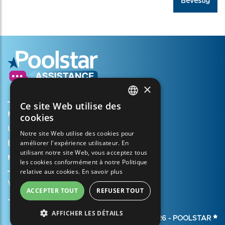
Bevestig
×
Ce site Web utilise des
FRENCH
Mijn account aanmaken
cookies
ENGLISH
Uw mandje
Notre site Web utilise des cookies pour
améliorer l'expérience utilisateur. En
SPANISH
Een ondersteuningszaak openen
utilisant notre site Web, vous acceptez tous
Mijn garantie registreren
ITALIAN
les cookies conformément à notre Politique
relative aux cookies.
En savoir plus
PORTUGUESE
Verkoopvoorwaarden
ACCEPTER TOUT
REFUSER TOUT
GERMAN
Juridische informatie
AFFICHER LES DÉTAILS
© 2026 -
POOLSTAR