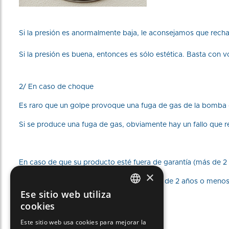
Si la presión es anormalmente baja, le aconsejamos que recha
Si la presión es buena, entonces es sólo estética. Basta con v
2/ En caso de choque
Es raro que un golpe provoque una fuga de gas de la bomba d
Si se produce una fuga de gas, obviamente hay un fallo que r
En caso de que su producto esté fuera de garantía (más de 2 
×
Si su producto sigue bajo garantía (menos de 2 años o menos d
Ese sitio web utiliza
FRENCH
cookies
Última actualización : 02/11/2023 15:01:57
ENGLISH
Este sitio web usa cookies para mejorar la