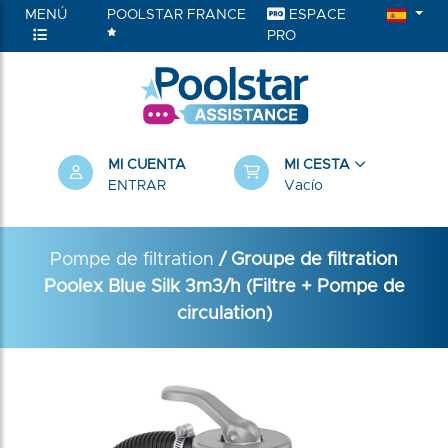
MENÚ
POOLSTAR FRANCE
ESPACE
PRO
MI CUENTA
MI CESTA
ENTRAR
Vacío
Pompe de filtration
/ Groupe de filtration
Poolex Blue Silk 3m3/h (Filtre + Pompe de
circulation)