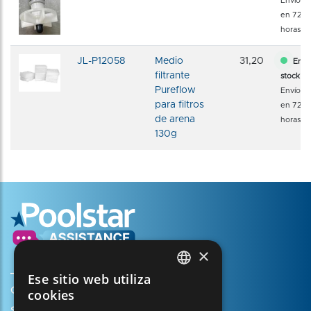
Envío
en 72
horas
JL-P12058
Medio
31,20
En
filtrante
stock
Pureflow
Envío
para filtros
en 72
de arena
horas
130g
×
Ese sitio web utiliza
FRENCH
Crear mi cuenta
cookies
ENGLISH
Su cesta