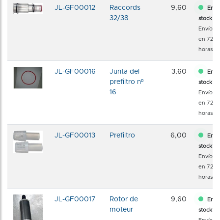
JL-GF00012
Raccords
9,60
En
32/38
stock
Envío
en 72
horas
JL-GF00016
Junta del
3,60
En
prefiltro nº
stock
16
Envío
en 72
horas
JL-GF00013
Prefiltro
6,00
En
stock
Envío
en 72
horas
JL-GF00017
Rotor de
9,60
En
moteur
stock