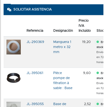
SOLICITAR ASISTENCIA
Precio
IVA
Referencia
Designación
Incluido
Stock
JL-290369
Manguera 1
19,20
En
metro x 32
stock
mm
Envío
en 72
horas
JL-395061
Pièce
9,60
En
pompe de
stock
filtration à
Envío
sable : Base
en 72
horas
JL-395055
Base de
2,52
En