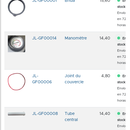
JL-GF00001
Brida
15,60
En
stock
Envío
en 72
horas
JL-GF00014
Manomètre
14,40
En
stock
Envío
en 72
horas
JL-
Joint du
4,80
En
GF00006
couvercle
stock
Envío
en 72
horas
JL-GF00008
Tube
14,40
En
central
stock
Envío