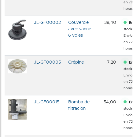
en 72
horas
JL-GF00002
Couvercle
38,40
En
avec vanne
stock
6 voies
Envío
en 72
horas
JL-GF00005
Crépine
7,20
En
stock
Envío
en 72
horas
JL-GF00015
Bomba de
54,00
En
filtración
stock
Envío
en 72
horas