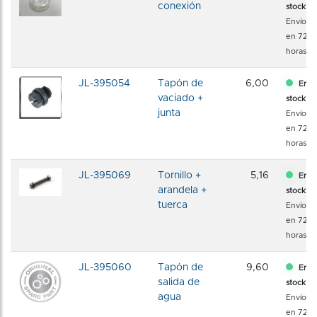
conexión
stock
Envío
en 72
horas
JL-395054
Tapón de
6,00
En
vaciado +
stock
junta
Envío
en 72
horas
JL-395069
Tornillo +
5,16
En
arandela +
stock
tuerca
Envío
en 72
horas
JL-395060
Tapón de
9,60
En
salida de
stock
agua
Envío
en 72