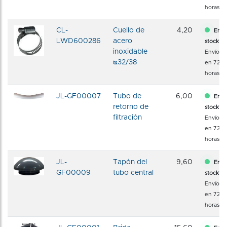
horas
CL-
Cuello de
4,20
En
LWD600286
acero
stock
inoxidable
Envío
ᴓ32/38
en 72
horas
JL-GF00007
Tubo de
6,00
En
retorno de
stock
filtración
Envío
en 72
horas
JL-
Tapón del
9,60
En
GF00009
tubo central
stock
Envío
en 72
horas